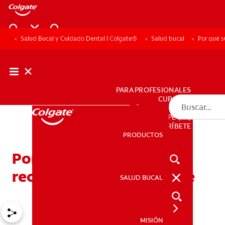
Salud Bucal y Cuidado Dental | Colgate®
Salud bucal
Por qué s
PARA PROFESIONALES
CUPONES
DÓNDE COMPRAR
PE (ES)
SUSCRÍBETE
PRODUCTOS
PRODUCTOS
Por qué su dentista
recomienda un detartraje
SALUD BUCAL
SALUD BUCAL
MISIÓN