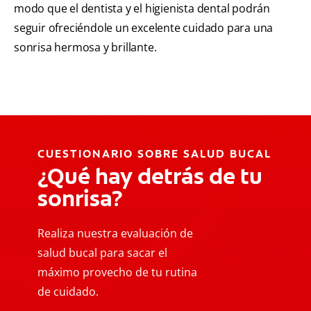
modo que el dentista y el higienista dental podrán
seguir ofreciéndole un excelente cuidado para una
sonrisa hermosa y brillante.
CUESTIONARIO SOBRE SALUD BUCAL
¿Qué hay detrás de tu
sonrisa?
Realiza nuestra evaluación de
salud bucal para sacar el
máximo provecho de tu rutina
de cuidado.