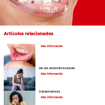
Artículos relacionados
Ocho infecciones bucales comunes
Más información
6 maneras naturales para deshacerse
de las lesiones bucales
Más información
Queilitis angular: Causas, síntomas y
tratamientos
Más información