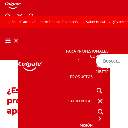
Salud Bucal y Cuidado Dental | Colgate®
Salud bucal
¿Es neces
PARA PROFESIONALES
CUPONES
DÓNDE COMPRAR
PE (ES)
SUSCRÍBETE
PRODUCTOS
PRODUCTOS
¿Es necesario usar un
protector bucal para la
SALUD BUCAL
SALUD BUCAL
apnea del sueño?
MISIÓN