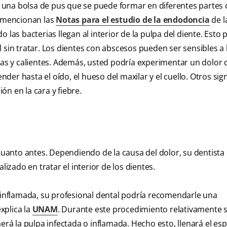
 una bolsa de pus que se puede formar en diferentes partes
o mencionan las
Notas para el estudio de la endodoncia
de l
 las bacterias llegan al interior de la pulpa del diente. Esto
 sin tratar. Los dientes con abscesos pueden ser sensibles a 
rías y calientes. Además, usted podría experimentar un dolor 
ender hasta el oído, el hueso del maxilar y el cuello. Otros sig
n en la cara y fiebre.
 cuanto antes. Dependiendo de la causa del dolor, su dentista
lizado en tratar el interior de los dientes.
o inflamada, su profesional dental podría recomendarle una
xplica la
UNAM
. Durante este procedimiento relativamente s
erá la pulpa infectada o inflamada. Hecho esto, llenará el esp