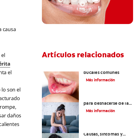
la causa
Artículos relacionados
 el
rita
Ocho infecciones
ta el
bucales comunes
Más información
lo son el
6 maneras naturales
racturado
para deshacerse de las
e rompe,
lesiones bucales
Más información
usar daños
calientes
Queilitis angular:
Causas, síntomas y