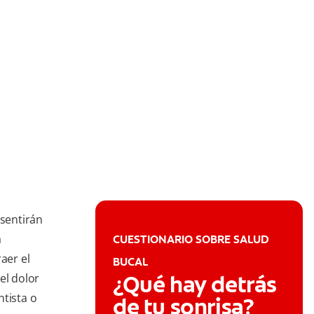
sentirán
a
CUESTIONARIO SOBRE SALUD
aer el
BUCAL
¿Qué hay detrás
el dolor
ntista o
de tu sonrisa?