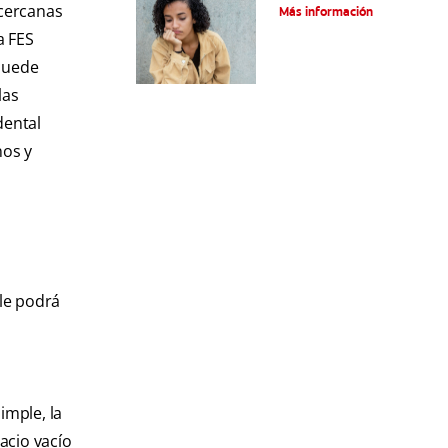
tratamientos
 cercanas
Más información
a FES
 puede
las
dental
nos y
 le podrá
imple, la
acio vacío