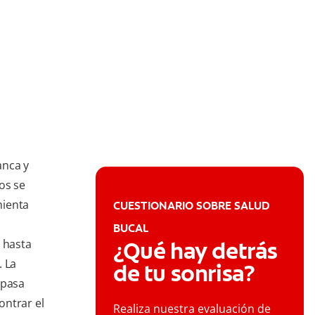
anca y
os se
mienta
CUESTIONARIO SOBRE SALUD
BUCAL
r hasta
¿Qué hay detrás
. La
de tu sonrisa?
 pasa
ontrar el
Realiza nuestra evaluación de