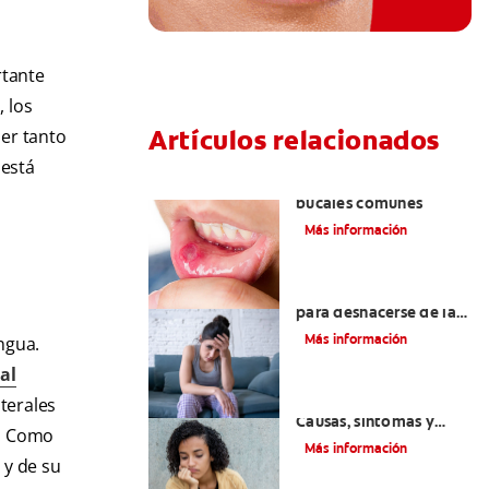
rtante
 los
Artículos relacionados
ser tanto
 está
Ocho infecciones
bucales comunes
Más información
6 maneras naturales
para deshacerse de las
lesiones bucales
Más información
ngua.
al
Queilitis angular:
terales
Causas, síntomas y
a. Como
tratamientos
Más información
 y de su