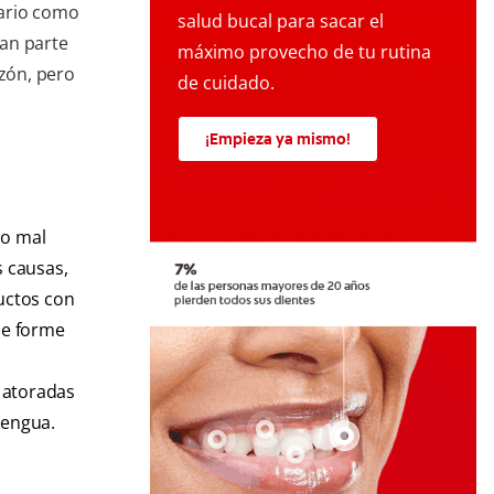
sario como
salud bucal para sacar el
an parte
máximo provecho de tu rutina
azón, pero
de cuidado.
¡Empieza ya mismo!
mo mal
s causas,
ductos con
se forme
n atoradas
lengua.