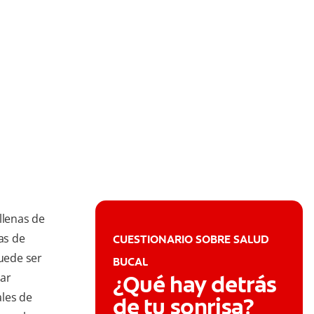
llenas de
as de
CUESTIONARIO SOBRE SALUD
puede ser
BUCAL
tar
¿Qué hay detrás
ales de
de tu sonrisa?