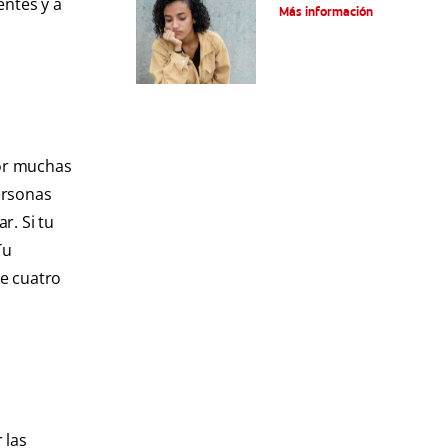
entes y a
tratamientos
Más información
por muchas
ersonas
r. Si tu
Tu
te cuatro
 las