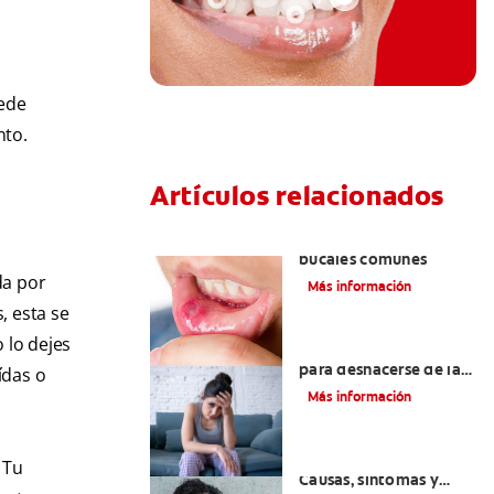
uede
nto.
Artículos relacionados
Ocho infecciones
bucales comunes
da por
Más información
, esta se
 lo dejes
6 maneras naturales
para deshacerse de las
ídas o
lesiones bucales
Más información
Queilitis angular:
. Tu
Causas, síntomas y