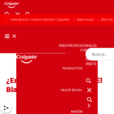
Salud Bucal y Cuidado Dental | Colgate®
Salud bucal
¿Eres Un
PARA PROFESIONALES
CUPONES
DÓNDE COMPRAR
PE (ES)
SUSCRÍBETE
PRODUCTOS
PRODUCTOS
¿Eres Un Candidato Para El
Blanqueamiento Dental?
SALUD BUCAL
SALUD BUCAL
MISIÓN