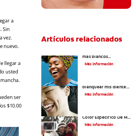
egar a
. Sin
Artículos relacionados
a vez.
de nuevo.
Cómo tener dientes
más blancos
consumiendo los
 llegar a
Más información
alimentos correctos
do usted
a mancha.
¿Cómo puedo
blanquear mis dientes
y mantenerlos
Más información
ueden ser
brillantes?
los $10.00
¿Cómo Determino El
Color Específico De Mis
Dientes?
Más información