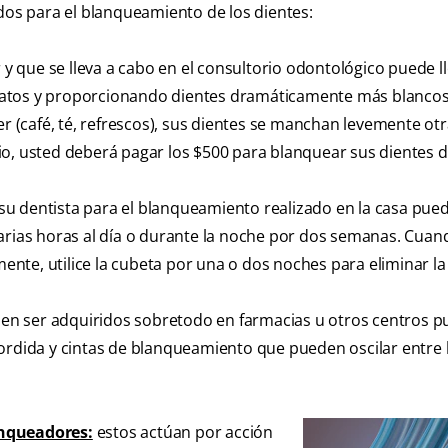
ados para el blanqueamiento de los dientes:
 que se lleva a cabo en el consultorio odontológico puede ll
iatos y proporcionando dientes dramáticamente más blancos
(café, té, refrescos), sus dientes se manchan levemente otr
io, usted deberá pagar los $500 para blanquear sus dientes 
u dentista para el blanqueamiento realizado en la casa puede
varias horas al día o durante la noche por dos semanas. Cuan
nte, utilice la cubeta por una o dos noches para eliminar l
en ser adquiridos sobretodo en farmacias u otros centros p
mordida y cintas de blanqueamiento que pueden oscilar entre 
anqueadores:
estos actúan por acción