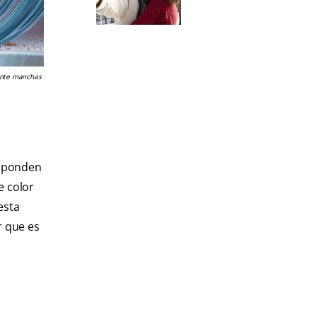
nte manchas
esponden
e color
esta
r que es