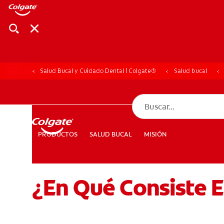
Salud Bucal y Cuidado Dental | Colgate®
Salud bucal
CHEQUEO DE SAL
CHEQUEO DE 
SALUD BUCAL
MISIÓN
PRODUCTOS
PRODUCTOS
SALUD BUCAL
MISIÓN
¿En Qué Consiste 
PARA PROFESIONALES
CUPONES
DÓNDE COMPRAR