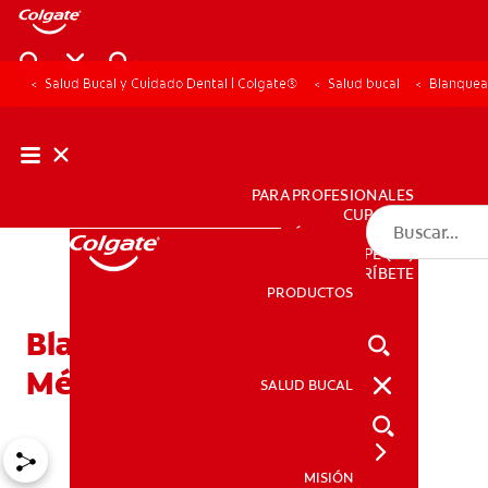
Salud Bucal y Cuidado Dental | Colgate®
Salud bucal
Blanquea
PARA PROFESIONALES
CUPONES
DÓNDE COMPRAR
PE (ES)
SUSCRÍBETE
PRODUCTOS
PRODUCTOS
Blanqueamiento dental:
Métodos para realizarlo
SALUD BUCAL
SALUD BUCAL
MISIÓN