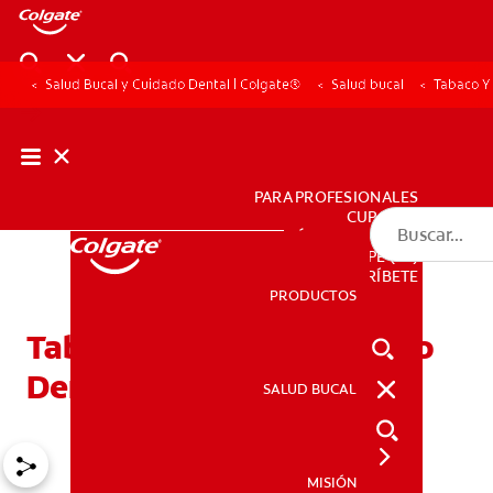
Salud Bucal y Cuidado Dental | Colgate®
Salud bucal
Tabaco Y
PARA PROFESIONALES
CUPONES
DÓNDE COMPRAR
PE (ES)
SUSCRÍBETE
PRODUCTOS
PRODUCTOS
Tabaco Y Blanqueamiento
Dental
SALUD BUCAL
SALUD BUCAL
MISIÓN