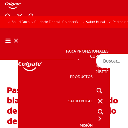
Salud Bucal y Cuidado Dental | Colgate®
Salud bucal
Pastas d
PARA PROFESIONALES
CUPONES
DÓNDE COMPRAR
PE (ES)
SUSCRÍBETE
PRODUCTOS
PRODUCTOS
Pastas de dientes
blanqueadoras: El peróxido
SALUD BUCAL
SALUD BUCAL
de hidrógeno y el peróxido
de carbamida
MISIÓN