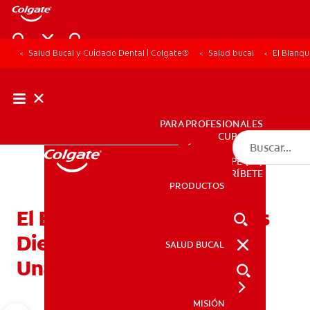
Salud Bucal y Cuidado Dental | Colgate®
Salud bucal
El Blanq
PARA PROFESIONALES
CUPONES
DÓNDE COMPRAR
PE (ES)
SUSCRÍBETE
PRODUCTOS
PRODUCTOS
El Blanqueamiento De Los
Dientes Continúa Siendo
SALUD BUCAL
SALUD BUCAL
Una Opción Deseada
MISIÓN