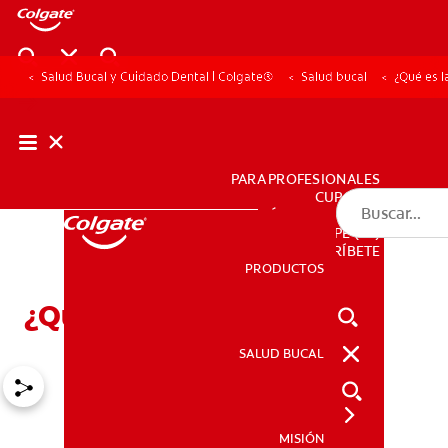
Salud Bucal y Cuidado Dental | Colgate®
Salud bucal
¿Qué es 
PARA PROFESIONALES
CUPONES
DÓNDE COMPRAR
PE (ES)
SUSCRÍBETE
PRODUCTOS
PRODUCTOS
¿Qué es la ATM?
SALUD BUCAL
SALUD BUCAL
MISIÓN