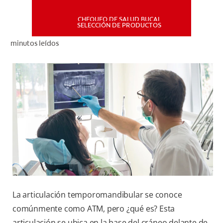
CHEQUEO DE SALUD BUCAL
MISIÓN
SELECCIÓN DE PRODUCTOS
minutos leídos
CHEQUEO DE SALUD BUCAL
SELECCIÓN DE PRODUCTOS
PARA PROFESIONALES
CUPONES
DÓNDE COMPRAR
PE (ES)
La articulación temporomandibular se conoce
SUSCRÍBETE
comúnmente como ATM, pero ¿qué es? Esta
articulación se ubica en la base del cráneo delante de