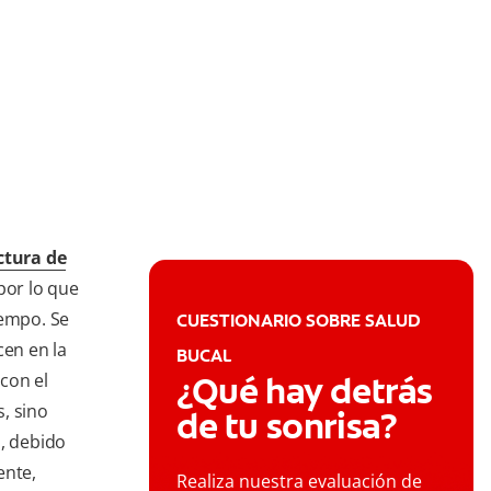
ctura de
por lo que
iempo. Se
CUESTIONARIO SOBRE SALUD
en en la
BUCAL
con el
¿Qué hay detrás
, sino
de tu sonrisa?
o, debido
ente,
Realiza nuestra evaluación de