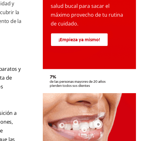
idad y
salud bucal para sacar el
cubrir la
máximo provecho de tu rutina
ento de la
de cuidado.
¡Empieza ya mismo!
aparatos y
ta de
os
sición a
iones,
se
que las