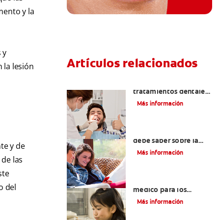
mento y la
 y
Artículos relacionados
 la lesión
Todo sobre los
tratamientos dentales
con láser
Más información
Exodoncia: Lo que
debe saber sobre la
te y de
extracción de dientes
Más información
 de las
ste
Vale la pena un seguro
o del
médico para los
estudiantes
Más información