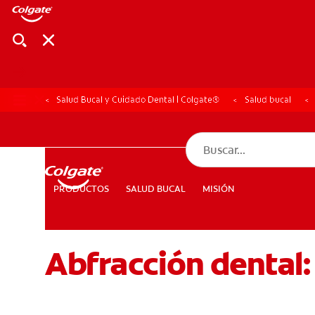
Salud Bucal y Cuidado Dental | Colgate®
Salud bucal
CHEQUEO DE SAL
CHEQUEO DE 
SALUD BUCAL
MISIÓN
PRODUCTOS
PRODUCTOS
SALUD BUCAL
MISIÓN
Abfracción dental: 
PARA PROFESIONALES
CUPONES
DÓNDE COMPRAR