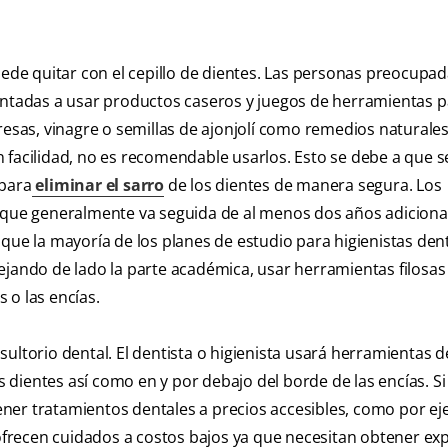
uede quitar con el cepillo de dientes. Las personas preocupa
tentadas a usar productos caseros y juegos de herramientas 
fresas, vinagre o semillas de ajonjolí como remedios naturale
 facilidad, no es recomendable usarlos. Esto se debe a que s
 para
eliminar el sarro
de los dientes de manera segura. Los
a que generalmente va seguida de al menos dos años adiciona
que la mayoría de los planes de estudio para higienistas den
ejando de lado la parte académica, usar herramientas filosas
 o las encías.
sultorio dental. El dentista o higienista usará herramientas 
s dientes así como en y por debajo del borde de las encías. Si 
ner tratamientos dentales a precios accesibles, como por e
 ofrecen cuidados a costos bajos ya que necesitan obtener ex