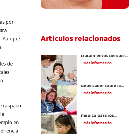
das por
para
Artículos relacionados
s. Aunque
e
Todo sobre los
tratamientos dentales
con láser
les de
Más información
tales
 o
Exodoncia: Lo que
debe saber sobre la
extracción de dientes
Más información
de raspado
Vale la pena un seguro
le
médico para los
estudiantes
jemplo en
Más información
periencia