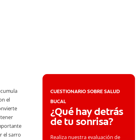
 acumula
CUESTIONARIO SOBRE SALUD
on el
BUCAL
onvierte
¿Qué hay detrás
 tener
de tu sonrisa?
importante
r el sarro
Realiza nuestra evaluación de