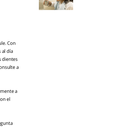
ule. Con
 al día
s dientes
consulte a
camente a
on el
egunta