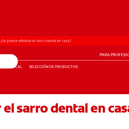
¿Se puede eliminar el sarro dental en casa?
PARA PROFESI
UD BUCAL
SELECCIÓN DE PRODUCTOS
SALUD BUCAL
SELECCIÓN DE PRODUCTOS
 el sarro dental en cas
PE (ES)
SUSCRÍBETE