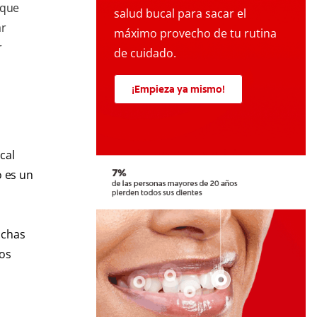
 que
salud bucal para sacar el
ar
máximo provecho de tu rutina
r
de cuidado.
¡Empieza ya mismo!
cal
o es un
nchas
los