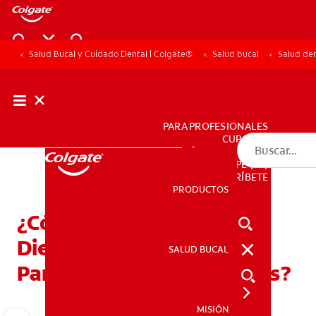
Salud Bucal y Cuidado Dental | Colgate®
Salud bucal
Salud den
PARA PROFESIONALES
CUPONES
DÓNDE COMPRAR
PE (ES)
SUSCRÍBETE
PRODUCTOS
PRODUCTOS
¿Cómo Puedo Cuidar Mis
Dientes Durante La
SALUD BUCAL
SALUD BUCAL
Pandemia Del Coronavirus?
MISIÓN