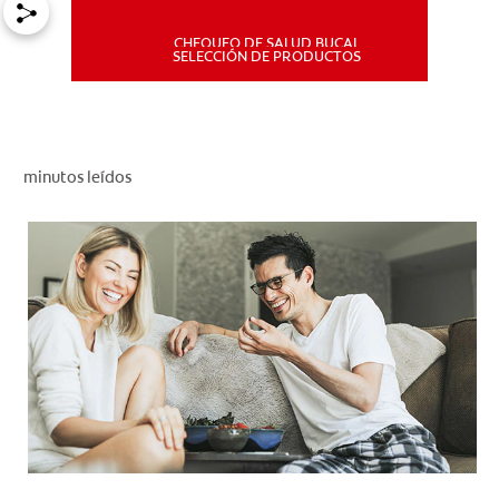
CHEQUEO DE SALUD BUCAL
MISIÓN
SELECCIÓN DE PRODUCTOS
CHEQUEO DE SALUD BUCAL
SELECCIÓN DE PRODUCTOS
minutos leídos
PARA PROFESIONALES
CUPONES
DÓNDE COMPRAR
PE (ES)
SUSCRÍBETE