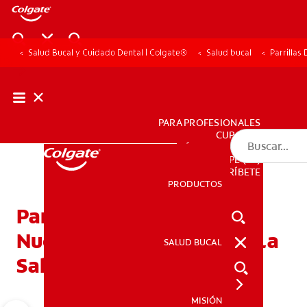
Salud Bucal y Cuidado Dental | Colgate®
Salud bucal
Parrilla
PARA PROFESIONALES
CUPONES
DÓNDE COMPRAR
PE (ES)
SUSCRÍBETE
PRODUCTOS
PRODUCTOS
Parrillas Dentales — La
Nueva Moda Que Afecta La
SALUD BUCAL
SALUD BUCAL
Salud De Sus Dientes
MISIÓN