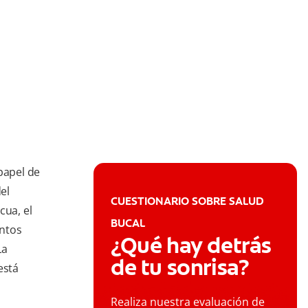
papel de
el
CUESTIONARIO SOBRE SALUD
cua, el
BUCAL
entos
¿Qué hay detrás
La
de tu sonrisa?
está
Realiza nuestra evaluación de