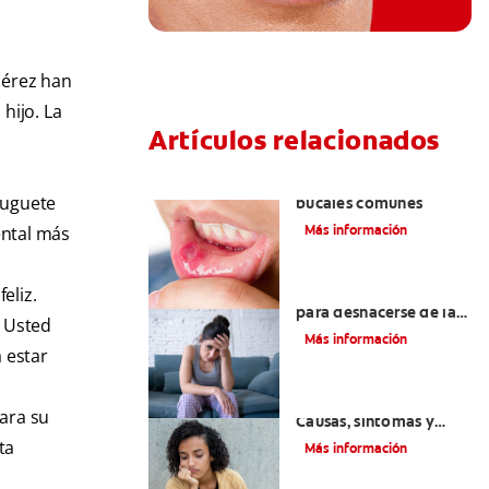
Pérez han
hijo. La
Artículos relacionados
s
Ocho infecciones
juguete
bucales comunes
Más información
dental más
6 maneras naturales
eliz.
para deshacerse de las
. Usted
lesiones bucales
Más información
a estar
Queilitis angular:
para su
Causas, síntomas y
tratamientos
ta
Más información