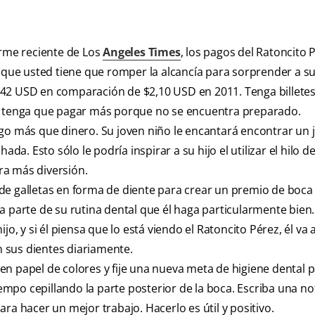
rme reciente de Los
Angeles Times
, los pagos del Ratoncito 
 que usted tiene que romper la alcancía para sorprender a su 
,42 USD en comparación de $2,10 USD en 2011. Tenga billete
tenga que pagar más porque no se encuentra preparado.
lgo más que dinero. Su joven niño le encantará encontrar un 
da. Esto sólo le podría inspirar a su hijo el utilizar el hilo 
ra más diversión.
 de galletas en forma de diente para crear un premio de boca f
arte de su rutina dental que él haga particularmente bien
o, y si él piensa que lo está viendo el Ratoncito Pérez, él va 
 sus dientes diariamente.
en papel de colores y fije una nueva meta de higiene dental 
tiempo cepillando la parte posterior de la boca. Escriba una no
ra hacer un mejor trabajo. Hacerlo es útil y positivo.