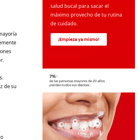
salud bucal para sacar el
máximo provecho de tu rutina
de cuidado.
 mayoría
¡Empieza ya mismo!
lemente
iones
r.
s.
ez de su
do