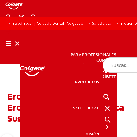
Salud Bucal y Cuidado Dental | Colgate®
Salud bucal
Erosión D
PARA PROFESIONALES
CUPONES
DÓNDE COMPRAR
PE (ES)
SUSCRÍBETE
PRODUCTOS
PRODUCTOS
Erosión Dental: Como La
Erosión Del Esmalte Afecta
SALUD BUCAL
SALUD BUCAL
Sus Dientes
MISIÓN