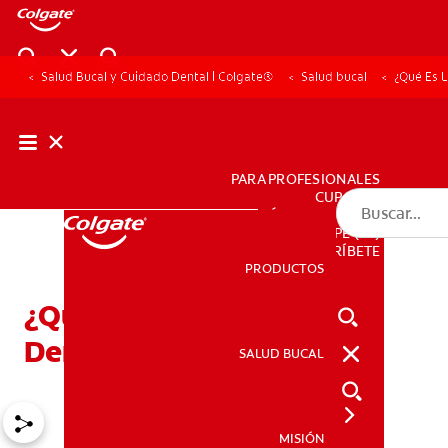
Salud Bucal y Cuidado Dental | Colgate®
Salud bucal
¿Qué Es L
PARA PROFESIONALES
CUPONES
DÓNDE COMPRAR
PE (ES)
SUSCRÍBETE
PRODUCTOS
PRODUCTOS
¿Qué Es La Sensibilidad
Dental?
SALUD BUCAL
SALUD BUCAL
MISIÓN