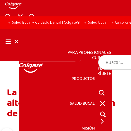
Salud Bucal y Cuidado Dental | Colgate®
Salud bucal
La corone
PARA PROFESIONALES
CUPONES
DÓNDE COMPRAR
PE (ES)
SUSCRÍBETE
PRODUCTOS
PRODUCTOS
La coronectomía: Una
alternativa a la extracción
SALUD BUCAL
SALUD BUCAL
de las muelas del juicio
MISIÓN