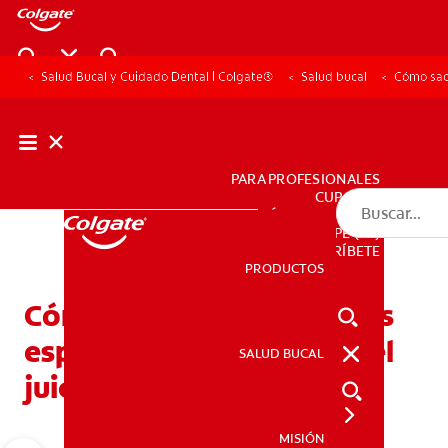
Salud Bucal y Cuidado Dental | Colgate®
Salud bucal
Cómo saca
PARA PROFESIONALES
CUPONES
DÓNDE COMPRAR
PE (ES)
SUSCRÍBETE
PRODUCTOS
PRODUCTOS
Cómo sacar comida de los
espacios de las muelas del
SALUD BUCAL
SALUD BUCAL
juicio
MISIÓN