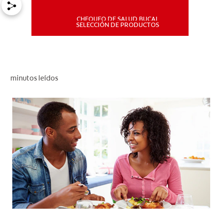
CHEQUEO DE SALUD BUCAL
MISIÓN
SELECCIÓN DE PRODUCTOS
CHEQUEO DE SALUD BUCAL
SELECCIÓN DE PRODUCTOS
minutos leídos
PARA PROFESIONALES
CUPONES
DÓNDE COMPRAR
PE (ES)
SUSCRÍBETE