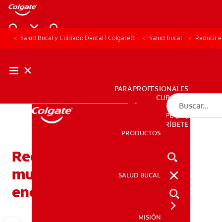
Salud Bucal y Cuidado Dental | Colgate®
Salud bucal
Reducir e
PARA PROFESIONALES
CUPONES
DÓNDE COMPRAR
PE (ES)
SUSCRÍBETE
PRODUCTOS
PRODUCTOS
Reducir el dolor de las
muelas del juicio: cómo
SALUD BUCAL
SALUD BUCAL
encontrar alivio
MISIÓN