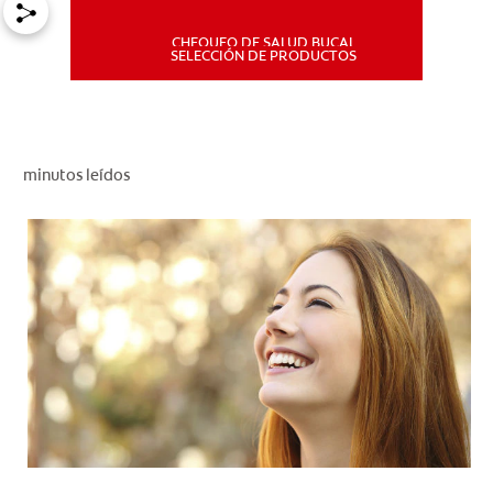
CHEQUEO DE SALUD BUCAL
MISIÓN
SELECCIÓN DE PRODUCTOS
CHEQUEO DE SALUD BUCAL
SELECCIÓN DE PRODUCTOS
minutos leídos
PARA PROFESIONALES
CUPONES
DÓNDE COMPRAR
PE (ES)
SUSCRÍBETE