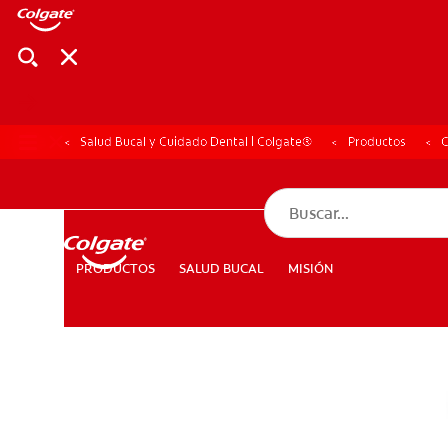
Salud Bucal y Cuidado Dental | Colgate®
Productos
C
CHEQUEO DE SAL
CHEQUEO DE 
SALUD BUCAL
MISIÓN
PRODUCTOS
PRODUCTOS
SALUD BUCAL
MISIÓN
PARA PROFESIONALES
CUPONES
DÓNDE COMPRAR