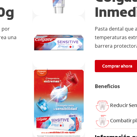
0g
Inmed
a por
Pasta dental que a
rea una
temperaturas extr
barrera protector
Comprar ahora
Beneficios
Reducir Sen
Combatir p