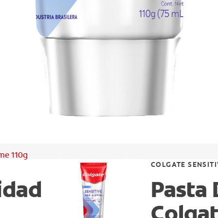
eme 110g
COLGATE SENSITI
lidad
Pasta 
Colgat