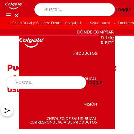
Toggle
Salud Bucal y Cuidado Dental | Colgate®
Salud bucal
Puente de
PARA PROFESIONALES
DÓNDE COMPRAR
UY (ES)
SUSCRIBITE
PRODUCTOS
PRODUCTOS
Puente dental o implante:
¿Qué es lo mejor para
SALUD BUCAL
Toggle
SALUD BUCAL
usted?
MISIÓN
CHEQUEO DE SALUD BUCAL
MISIÓN
CORRESPONDENCIA DE PRODUCTOS