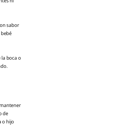
ntes ni
con sabor
u bebé
 la boca o
ado.
e mantener
o de
 o hijo