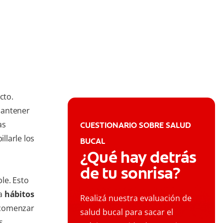
cto.
mantener
as
CUESTIONARIO SOBRE SALUD
llarle los
BUCAL
¿Qué hay detrás
de tu sonrisa?
ble. Esto
ga
hábitos
Realizá nuestra evaluación de
 comenzar
salud bucal para sacar el
s