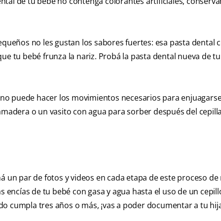
tal de tu bebé no contenga colorantes artificiales, conserva
pequeños no les gustan los sabores fuertes: esa pasta dental 
ue tu bebé frunza la nariz. Probá la pasta dental nueva de t
no puede hacer los movimientos necesarios para enjuagarse
mamadera o un vasito con agua para sorber después del cepill
má un par de fotos y videos en cada etapa de este proceso d
as encías de tu bebé con gasa y agua hasta el uso de un cepill
o cumpla tres años o más, ¡vas a poder documentar a tu hija