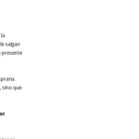
 la
le salgan
o presente
mprana.
, sino que
or