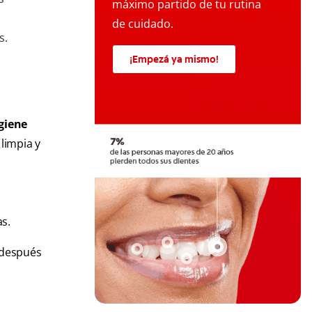
máximo partido de tu rutina
de cuidado.
s.
¡Empezá ya mismo!
giene
limpia y
as.
a después