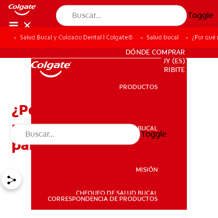
Toggle
Salud Bucal y Cuidado Dental | Colgate®
Salud bucal
¿Por qué 
PARA PROFESIONALES
DÓNDE COMPRAR
UY (ES)
SUSCRIBITE
PRODUCTOS
PRODUCTOS
¿Por qué mi hija o hijo
necesita un expansor de
SALUD BUCAL
Toggle
SALUD BUCAL
paladar?
MISIÓN
CHEQUEO DE SALUD BUCAL
MISIÓN
CORRESPONDENCIA DE PRODUCTOS