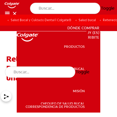
Toggle
Salud Bucal y Cuidado Dental | Colgate®
Salud bucal
Retenedo
PARA PROFESIONALES
DÓNDE COMPRAR
UY (ES)
SUSCRIBITE
PRODUCTOS
PRODUCTOS
Retenedores Hawley:
Probados para mantener
SALUD BUCAL
Toggle
SALUD BUCAL
una sonrisa alineada
MISIÓN
CHEQUEO DE SALUD BUCAL
MISIÓN
CORRESPONDENCIA DE PRODUCTOS