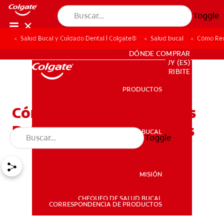
Toggle
Salud Bucal y Cuidado Dental | Colgate®
Salud bucal
Cómo Redu
PARA PROFESIONALES
DÓNDE COMPRAR
UY (ES)
SUSCRIBITE
PRODUCTOS
PRODUCTOS
Cómo Reducir Los Efectos
Del Azúcar En Los Dientes
SALUD BUCAL
Toggle
SALUD BUCAL
MISIÓN
CHEQUEO DE SALUD BUCAL
MISIÓN
CORRESPONDENCIA DE PRODUCTOS