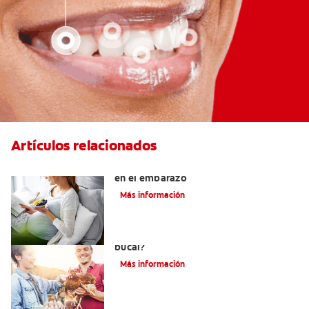
Artículos relacionados
Alimentos para proteger los dientes
en el embarazo
Más información
¿Tomar vitamina K2 beneficia la salud
bucal?
Más información
Alimentación Y Salud Bucal