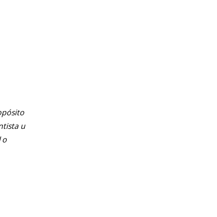
opósito
ntista u
 o