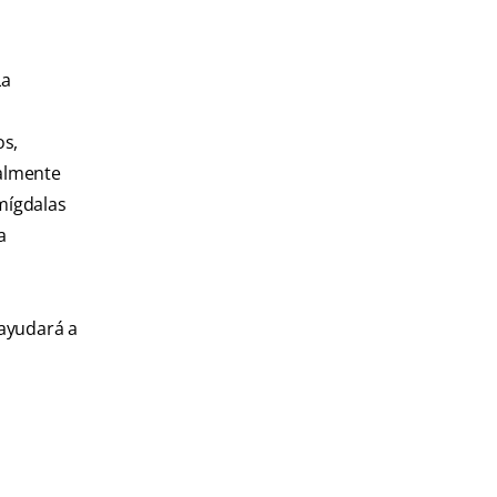
La
os,
ialmente
amígdalas
a
 ayudará a