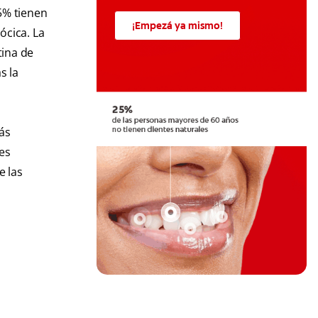
5% tienen
¡Empezá ya mismo!
ócica. La
tina de
s la
ás
es
e las