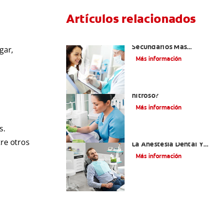
Artículos relacionados
¿Cuáles Son Los Efectos
Secundarios Más
gar,
Comunes De La
Más información
Novocaína?
¿Qué es el óxido
nitroso?
Más información
s.
Efectos Colaterales De
tre otros
La Anestesia Dental Y
Causas De Tratamiento
Más información