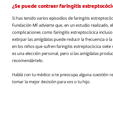
¿Se puede contraer faringitis estreptocóci
Si has tenido varios episodios de faringitis estreptocóc
Fundación MF advierte que, en un estudio realizado, e
complicaciones como faringitis estreptocócica inclus
extirpar las amígdalas puede reducir la frecuencia o 
en los niños que sufren faringitis estreptocócica siete
es una elección personal, pero si las amígdalas produc
recomendártelo.
Hablá con tu médico si te preocupa alguna cuestión rel
tomar la mejor decisión para vos o tu hijo.