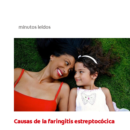
minutos leídos
Causas de la faringitis estreptocócica