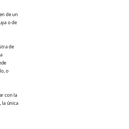
gen de un
uya o de
stra de
la
uede
do, o
r con la
 la única