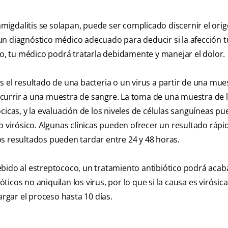
 amigdalitis se solapan, puede ser complicado discernir el ori
un diagnóstico médico adecuado para deducir si la afección t
do, tu médico podrá tratarla debidamente y manejar el dolor.
s el resultado de una bacteria o un virus a partir de una mue
currir a una muestra de sangre. La toma de una muestra de 
cicas, y la evaluación de los niveles de células sanguíneas p
o virósico. Algunas clínicas pueden ofrecer un resultado rápi
s resultados pueden tardar entre 24 y 48 horas.
bido al estreptococo, un tratamiento antibiótico podrá acaba
cos no aniquilan los virus, por lo que si la causa es virósica,
argar el proceso hasta 10 días.