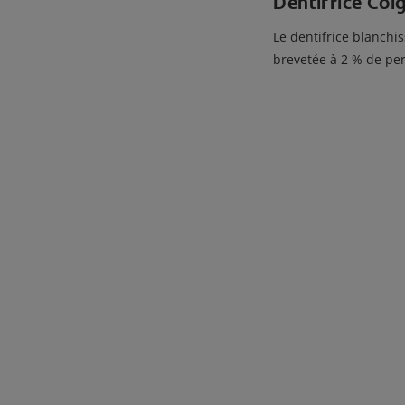
Dentifrice Col
Le dentifrice blanchi
brevetée à 2 % de per
En savoir plus