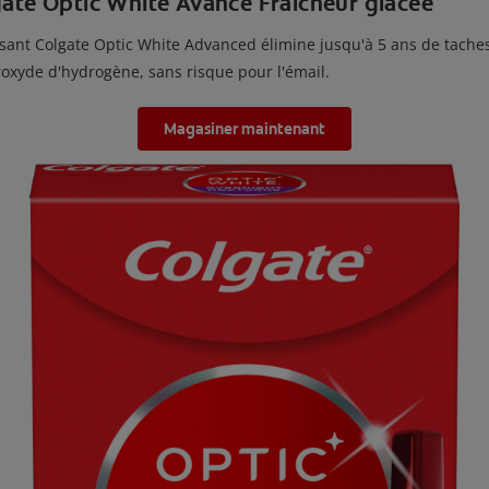
gate Optic White Avancé Fraîcheur glacée
ssant Colgate Optic White Advanced élimine jusqu'à 5 ans de tache
oxyde d'hydrogène, sans risque pour l'émail.
Magasiner maintenant