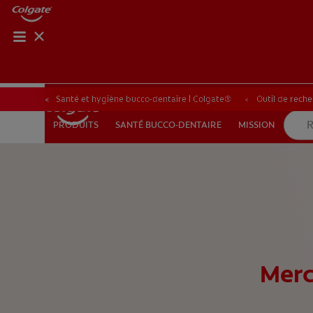
RECHER
RECH
Santé et hygiène bucco-dentaire | Colgate®
Outil de reche
SANTÉ BUCCO-DENTAIRE
MISSION
PRODUITS
PRODUITS
SANTÉ BUCCO-DENTAIRE
MISSION
POUR LES PROFESSIONNELS
FR (CA)
Merc