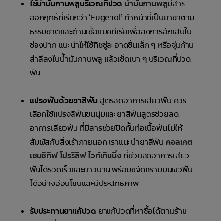
ใช้น้ำมันกานพลูบริเวณที่ปวด
น้ำมันกานพลู
มีสาร
ออกฤทธิ์ที่เรียกว่า ‘Eugenol’ ทำหน้าที่เป็นยาชาตาม
ธรรมชาติและต้านเชื้อแบคทีเรียเพื่อลดการอักเสบใน
ช่องปาก แนะนำให้ใช้ทิชชู่สะอาดชิ้นเล็ก ๆ หรือจุ่มก้าน
สำลีลงในน้ำมันกานพลู แล้วเช็ดเบา ๆ บริเวณที่ปวด
ฟัน
แปรงฟันด้วยยาสีฟัน
สูตรลดอาการเสียวฟัน ควร
เลือกใช้แปรงสีฟันขนนุ่มและยาสีฟันสูตรช่วยลด
อาการเสียวฟัน ที่มีสารช่วยปิดกั้นท่อเนื้อฟันไม่ให้
สัมผัสกับสิ่งเร้าภายนอก เราแนะนำยาสีฟัน
คอลเกต
เซนซิทีฟ โปรริลีฟ ไวท์เทินนิ่ง
ที่ช่วยลดอาการเสียว
ฟันได้รวดเร็วและยาวนาน พร้อมขจัดคราบบนผิวฟัน
ได้อย่างอ่อนโยนและมีประสิทธิภาพ
รับประทานยาแก้ปวด
ยาแก้ปวดที่หาซื้อได้ตามร้าน