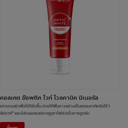
คอลเกต อ๊อพติค ไวท์ โวลคานิค มิเนอรัล
คราบบนผิวฟันได้ดียิ่งขึ้น ช่วยให้ฟันขาวอย่างเป็นธรรมชาติหลังใช้ 1
สัปดาห์* และมีส่วนผสมแร่ธาตุภูเขาไฟช่วยในการดูดซับ
ซื้อเลย