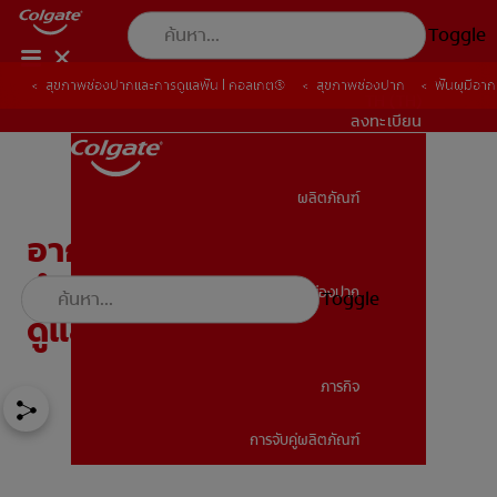
Toggle
สุขภาพช่องปากและการดูแลฟัน | คอลเกต®
สุขภาพช่องปาก
ฟันผุมีอาก
TH (TH)
ลงทะเบียน
ผลิตภัณฑ์
ผลิตภัณฑ์
อาการฟันผุเป็นอย่างไร? มา
ทำความเข้าใจสาเหตุและวิธี
สุขภาพช่องปาก
Toggle
สุขภาพช่องปาก
ดูแลสุขภาพช่องปากให้ดีขึ้น
ภารกิจ
การจับคู่ผลิตภัณฑ์
ภารกิจ