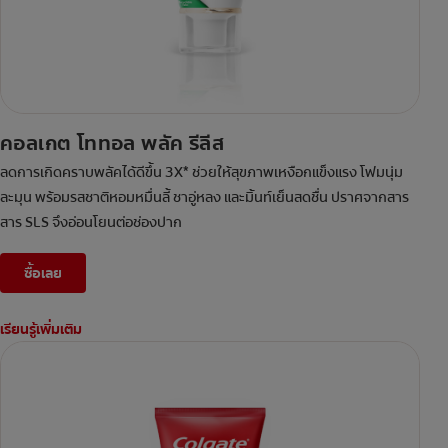
คอลเกต โททอล พลัค รีลีส
ลดการเกิดคราบพลัคได้ดีขึ้น 3X* ช่วยให้สุขภาพเหงือกแข็งแรง โฟมนุ่ม
ละมุน พร้อมรสชาติหอมหมื่นลี้ ชาอู่หลง และมิ้นท์เย็นสดชื่น ปราศจากสาร
สาร SLS จึงอ่อนโยนต่อช่องปาก
ซื้อเลย
เรียนรู้เพิ่มเติม