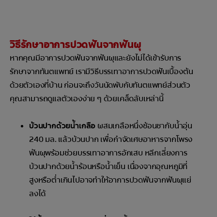
วิธีรักษาอาการปวดฟันจากฟันผุ
หากคุณมีอาการปวดฟันจากฟันผุและยังไม่ได้เข้ารับการ
รักษาจากทันตแพทย์ เรามีวิธีบรรเทาอาการปวดฟันเบื้องต้น
ด้วยตัวเองที่บ้าน ก่อนจะถึงวันนัดพับกับทันตแพทย์ส่วนตัว
คุณสามารถดูแลตัวเองง่าย ๆ ด้วยเคล็ดลับเหล่านี้
บ้วนปากด้วยน้ำเกลือ
ผสมเกลือหนึ่งช้อนชากับน้ำอุ่น
240 มล. แล้วบ้วนปาก เพื่อกำจัดเศษอาหารจากโพรง
ฟันผุพร้อมช่วยบรรเทาอาการอักเสบ หลีกเลี่ยงการ
บ้วนปากด้วยน้ำร้อนหรือน้ำเย็น เนื่องจากอุณหภูมิที่
สูงหรือต่ำเกินไปอาจทำให้อาการปวดฟันจากฟันผุแย่
ลงได้