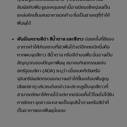
สัมผัสกับฟัน รูและหลุมเหล่านี้อาจมีขนดใหญ่จนเป็น
แหล่งกักเก็บเศษอาหารตกค้าง ซึ่งเป็นสาเหตุที่ทำให้
ฟันผุได้
ฟันเป็นคราบสีดำ สีน้ำตาล และสีขาว
บ่อยครั้งที่สีของ
อาหารทำให้เกิดคราบที่ผิวฟันได้ แต่อีกกรณีหนึ่งคือ
หากพบจุดสีขาว สีน้ำตาล หรือสีดำบนฟัน นั่นอาจเป็น
สัญญาณของปัญหาฟันผุ สมาคมทันตกรรมแห่ง
สหรัฐอเมริกา (ADA) ระบุว่า เมื่อแบคทีเรียหรือ
จุลินทรีย์ผลิตกรดออกมาจนทำให้ชั้นเคลือบฟันสูญ
เสียแร่ธาตุ บริเวณดังกล่าวจะปรากฏเป็นจุดสีขาวที่
สามารถรักษาให้หายได้ แต่หากปล่อยทิ้งไว้โดยไม่ได้รับ
การรักษา จุดขาวจะกลายเป็นจุดสีน้ำตาลหรือสีดำที่
เป็นอาการของฟันผุนั่นเอง