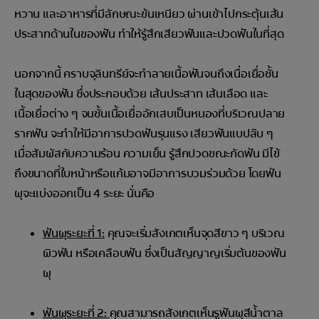
หวาน และอาหารที่มีลักษณะข้นเหนียว ผ่านเข้าไปกระตุ้นเส้น
ประสาทด้านในของฟัน ทำให้รู้สึกเสียวฟันและปวดฟันในที่สุด
นอกจากนี้ คราบจุลินทรีย์จะทำลายเนื้อฟันจนถึงเนื่อเยื่อชั้น
ในสุดของฟัน ซึ่งประกอบด้วย เส้นประสาท เส้นเลือด และ
เนื้อเยื่อต่าง ๆ จนชั้นเนื้อเยื่ออักเสบเป็นหนองที่บริเวณปลาย
รากฟัน จะทำให้มีอาการปวดฟันรุนแรง เสียวฟันแบปล๊บ ๆ
เมื่อสัมผัสกับความร้อน ความเย็น รู้สึกปวดขณะกัดฟัน มีไข้
ถึงขนาดที่ใบหน้าหรือแก้มอาจมีอาการบวมร่วมด้วย โดยฟัน
ผุจะแบ่งออกเป็น 4 ระยะ นั่นคือ
ฟันผุระยะที่ 1:
คุณจะเริ่มสังเกตเห็นจุดสีขาว ๆ บริเวณ
ผิวฟัน หรือเคลือบฟัน ซึ่งเป็นสัญญาญเริ่มต้นของฟัน
ผุ
ฟันผุระยะที่ 2:
คุณสามารถสังเกตเห็นรูฟันผุสีน้ำตาล