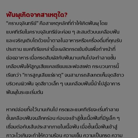
ฟันผุเกิดจากสาเหตุใด?
“คราบจุลินทรีย์” คือสาเหตุหลักที่ทำให้เกิดฟันผุ โดย
แบคทีเรียในคราบจุลินทรีย์จะค่อย ๆ สะสมตัวบนเคลือบฟัน
และเจริญเติบโตด้วยน้ำตาลในอาหารหรือเครื่องดื่มที่คุณรับ
ประทาน แบคทีเรียเหล่านี้จะผลิตกรดเข้มข้นเพื่อทำหน้าที่
ย่อยอาหาร เมื่อกรดสัมผัสกับฟันนานเกินไปจะทำลายชั้น
เคลือบฟันให้สูญเสียแคลเซียมและฟอสเฟต กระบวนการนี้
เรียกว่า “การสูญเสียแร่ธาตุ” จนสามารถสังเกตเห็นจุดสีขาว
บริเวณผิวฟัน จุดสีขาวเล็ก ๆ บนเคลือบฟันนี้นำไปสู่อาการ
ฟันผุในระยะเริ่มต้น
หากปล่อยทิ้งไว้นานเกินไป กรดและแบคทีเรียจะเริ่มทำลาย
ชั้นเคลือบฟันจนสึกกร่อน ก่อนจะเข้าสู่ชั้นเนื้อฟันที่มีรูเล็ก ๆ
เชื่อมต่อกับเส้นประสาทภายในเนื้อฟัน เมื่อชั้นเนื้อฟันเข้าสู่
ภาวะไวเกินจะทำให้ความร้อน ความเย็น ความเป็นกรด ความ