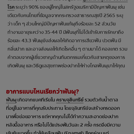
โรค
ระบุว่า 90% ของผู้ใหญ่ในสหรัฐอเมริกามีปัญหาฟันผุ เช่น
เดียวกับคนไทยที่ข้อมูลจากกระทรวงสาธารณสุขปี 2565 ระบุ
ว่า เด็ก ๆ ส่วนใหญ่มีปัญหาฟันแท้ผุถึงร้อยละ 52 ส่วนวัย
ทำงานอายุระหว่าง 35-44 ปี มีฟันผุที่ไม่ได้เข้ารับการรักษาถึง
ร้อยละ 43.3 ฟันผุยังส่งผลให้เกิดอาการเสียวฟัน ปวดฟัน มี
กลิ่นปาก และอาจส่งผลให้เกิดโรคอื่น ๆ ตามมาได้ คอลเกต รวม
คำตอบจากผู้เชี่ยวชาญด้านทันตกรรมเกี่ยวกับสาเหตุของการ
เกิดฟันผุ และวิธีดูแลสุขภาพช่องปากให้ห่างไกลฟันผุมาให้คุณ
อาการแบบไหนเรียกว่าฟันผุ?
ฟันผุ
เกิดจากแบคทีเรียใน
คราบจุลินทรีย์
รวมตัวกับน้ำตาล
ที่อยู่ในอาหารที่คุณรับประทาน โดยจุลินทรีย์จะสร้างกรดออก
มาเพื่อย่อยอาหาร แต่หากคุณไม่ได้ทำความสะอาดช่องปาก
หลังมื้ออาหาร หรือไม่ได้แปรงฟันวันละ 2 ครั้ง กรดจึงมีความ
เข้มข้นมากขึ้น ทำให้เคลือบฟัน (Enamel) สึกกร่อน แต่