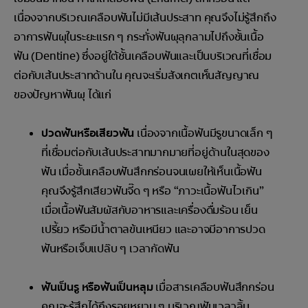
เนื่องจากบริเวณเคลือบฟันไม่มีเส้นประสาท คุณจึงไม่รู้สึกถึง
อาการฟันผุในระยะแรก ๆ กระทั่งฟันผุลุกลามไปถึงชั้นเนื้อ
ฟัน (Dentine) ซึ่งอยู่ใต้ชั้นเคลือบฟันและเป็นบริเวณที่เชื่อม
ต่อกับเส้นประสาทด้านใน คุณจะเริ่มสังเกตเห็นสัญญาณ
ของปัญหาฟันผุ ได้แก่
ปวดฟันหรือเสียวฟัน
เนื่องจากเนื้อฟันมีรูขนาดเล็ก ๆ
ที่เชื่อมต่อกับเส้นประสาทมากมายที่อยู่ด้านในสุดของ
ฟัน เมื่อชั้นเคลือบฟันสึกกร่อนจนเผยให้เห็นเนื้อฟัน
คุณจึงรู้สึกเสียวฟันจี๊ด ๆ หรือ “ภาวะเนื้อฟันไวเกิน”
เมื่อเนื้อฟันสัมผัสกับอาหารและเครื่องดื่มร้อน เย็น
เปรี้ยว หรือมีน้ำตาลข้นเหนียว และอาจมีอาการปวด
ฟันหรือเจ็บแปล๊บ ๆ เวลากัดฟัน
ฟันเป็นรู หรือฟันเป็นหลุม
เมื่อสารเคลือบฟันสึกกร่อน
คุณจะรู้สึกได้ถึงรอยหยาบ ๆ บริเวณฟันเวลาลิ้น