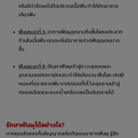
หรือสีดำลึกลงไปถึงบริเวณเนื้อฟัน ทำให้เกิดอาการ
เสียวฟัน
ฟันผุระยะที่ 3:
อาการฟันผุลุกลามถึงชั้นโพรงประสาท
ด้านในเนื้อฟัน คุณจะเริ่มมีอาการปวดฟันรุนแรงมาก
ขึ้น
ฟันผุระยะที่ 4:
ปัญหาฟันผุเข้าสู่ภาวะรุนแรงและ
ลุกลามจนเกิดการอักเสบ ทำให้แก้มบวม ฟันโยก เกิดฝี
หนองที่ปลายรากฟัน หากปล่อยทิ้งไว้จะลุกลามเข้าสู่
กระแสเลือดและระบบน้ำเหลืองจนเป็นอันตรายได้
รักษาฟันผุได้อย่างไร?
หากคุณสังเกตเห็นสัญญาณเริ่มต้นของอาการฟันผุ รู้สึก