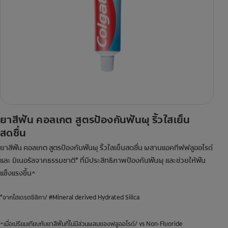
ยาสีฟัน คอลเกต สูตรป้องกันฟันผุ ริ้วใสเย็น
สดชื่น
ยาสีฟัน คอลเกต สูตรป้องกันฟันผุ ริ้วใสเย็นสดชื่น ผสานแอคทีฟฟลูออไรด์
และ มิเนอรัลจากธรรมชาติ* ที่มีประสิทธิภาพป้องกันฟันผุ และช่วยให้ฟัน
แข็งแรงขึ้น^
*จากไฮเดรตซิลิกา/ #Mineral derived Hydrated Silica
^เมื่อเปรียมเทียบกับยาสีฟันที่ไม่มีส่วนผสมของฟลูออไรด์/ vs Non-Fluoride