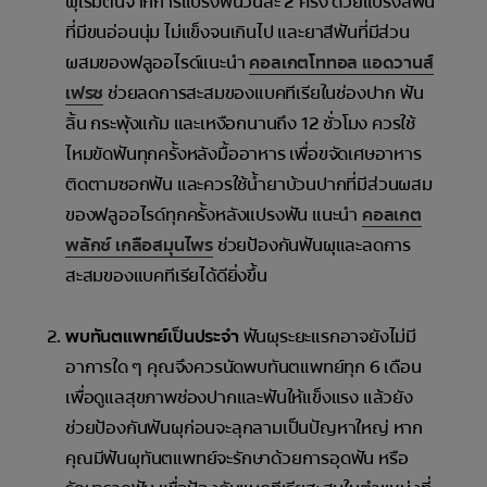
ผุเริ่มต้นจากการแปรงฟันวันละ 2 ครั้ง ด้วยแปรงสีฟัน
ที่มีขนอ่อนนุ่ม ไม่แข็งจนเกินไป และยาสีฟันที่มีส่วน
ผสมของฟลูออไรด์แนะนำ
คอลเกตโททอล แอดวานส์
เฟรซ
ช่วยลดการสะสมของแบคทีเรียในช่องปาก ฟัน
ลิ้น กระพุ้งแก้ม และเหงือกนานถึง 12 ชั่วโมง ควรใช้
ไหมขัดฟันทุกครั้งหลังมื้ออาหาร เพื่อขจัดเศษอาหาร
ติดตามซอกฟัน และควรใช้น้ำยาบ้วนปากที่มีส่วนผสม
ของฟลูออไรด์ทุกครั้งหลังแปรงฟัน แนะนำ
คอลเกต
พลักซ์ เกลือสมุนไพร
ช่วยป้องกันฟันผุและลดการ
สะสมของแบคทีเรียได้ดียิ่งขึ้น
พบทันตแพทย์เป็นประจำ
ฟันผุระยะแรกอาจยังไม่มี
อาการใด ๆ คุณจึงควรนัดพบทันตแพทย์ทุก 6 เดือน
เพื่อดูแลสุขภาพช่องปากและฟันให้แข็งแรง แล้วยัง
ช่วยป้องกันฟันผุก่อนจะลุกลามเป็นปัญหาใหญ่ หาก
คุณมีฟันผุทันตแพทย์จะรักษาด้วยการอุดฟัน หรือ