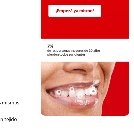
¡Empezá ya mismo!
es mismos
n tejido