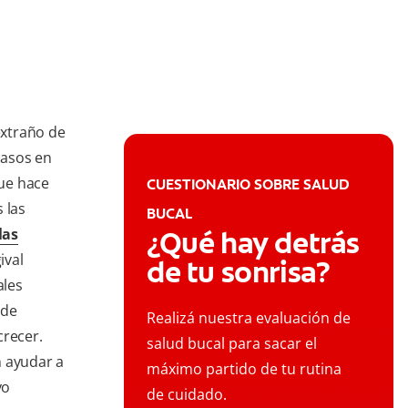
extraño de
casos en
que hace
CUESTIONARIO SOBRE SALUD
 las
BUCAL
las
¿Qué hay detrás
ival
de tu sonrisa?
ales
 de
Realizá nuestra evaluación de
crecer.
salud bucal para sacar el
n ayudar a
máximo partido de tu rutina
vo
de cuidado.