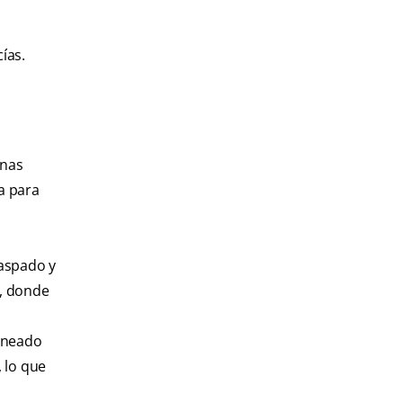
ías.
unas
a para
raspado y
s, donde
orneado
, lo que