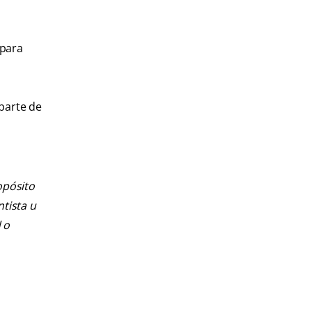
 para
parte de
opósito
ntista u
 o