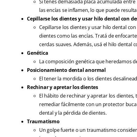
Si tenés demasiada placa acumulada entre lo
las encías se inflamen, lo que puede resulta
Cepillarse los dientes y usar hilo dental con 
Cepillarse los dientes y usar hilo dental 
dientes como las encías. Tratá de enfocarte 
cerdas suaves. Además, usá el hilo dental 
Genética
La composición genética que heredamos de n
Posicionamiento dental anormal
El tener la mordida o los dientes desalinea
Rechinar y apretar los dientes
El hábito de rechinar y apretar los diente
remediar fácilmente con un protector bucal 
dental y la pérdida de dientes.
Traumatismo
Un golpe fuerte o un traumatismo considera