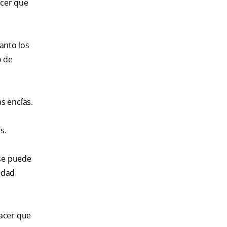
acer que
anto los
o de
s encías.
s.
 se puede
idad
hacer que