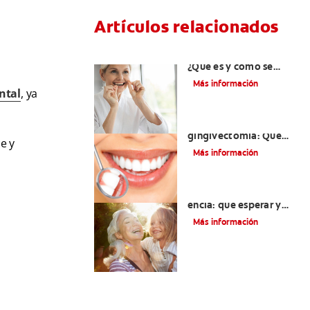
Artículos relacionados
Hiperplasia gingival:
¿Qué es y cómo se
trata?
Más información
ntal
, ya
Cirugía de
gingivectomía: Qué
e y
debe saber
Más información
Dolor del injerto de
encía: qué esperar y
cómo aliviar el dolor
Más información