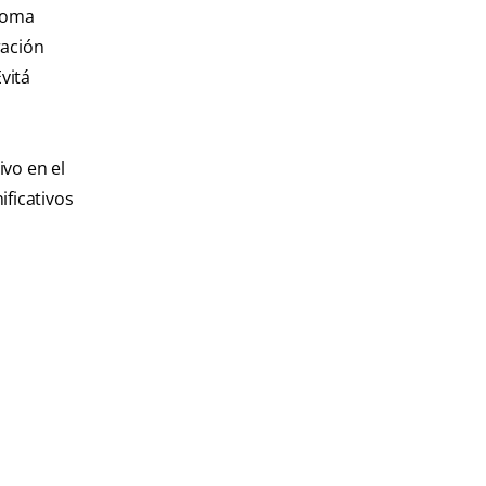
 toma
ración
vitá
ivo en el
ificativos