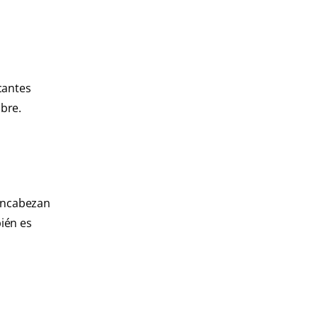
cantes
bre.
 encabezan
bién es