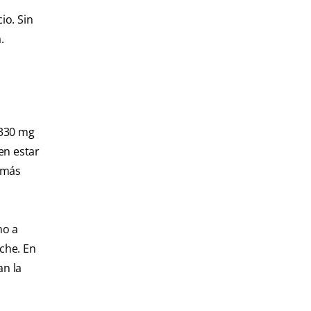
io. Sin
.
1330 mg
en estar
 más
o a
che. En
an la