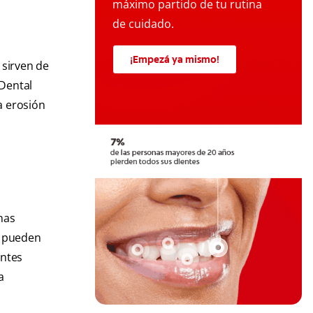
máximo partido de tu rutina
de cuidado.
¡Empezá ya mismo!
 sirven de
 Dental
a erosión
nas
s pueden
entes
a