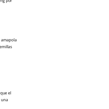
 mg por
de amapola
emillas
s
 que el
a una