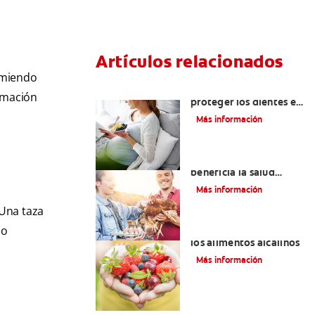
Artículos relacionados
sumiendo
Alimentos para
ormación
proteger los dientes en
el embarazo
Más información
¿Tomar vitamina K2
beneficia la salud
bucal?
Más información
 Una taza
 o
Beneficios dentales de
los alimentos alcalinos
Más información