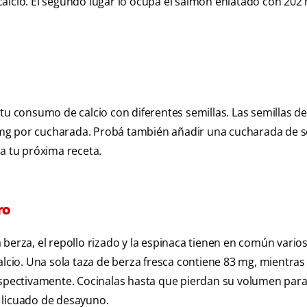
calcio. El segundo lugar lo ocupa el salmón enlatado con 202
 tu consumo de calcio con diferentes semillas. Las semillas 
mg por cucharada. Probá también añadir una cucharada de s
 a tu próxima receta.
ro
berza, el repollo rizado y la espinaca tienen en común vario
alcio. Una sola taza de berza fresca contiene 83 mg, mientras
respectivamente. Cocinalas hasta que pierdan su volumen par
 licuado de desayuno.