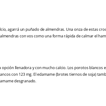
calcio, agarrá un puñado de almendras. Una onza de estas cro
as almendras con vos como una forma rápida de calmar el ham
ra opción llenadora y con mucho calcio. Los porotos blancos
s blancos con 123 mg. El edamame (brotes tiernos de soja) tam
 edamame desgranado.