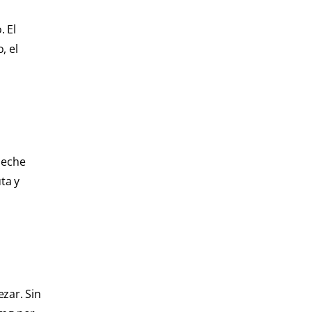
. El
, el
 leche
ta y
zar. Sin