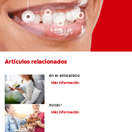
Artículos relacionados
Alimentos para proteger los dientes
en el embarazo
Más información
¿Tomar vitamina K2 beneficia la salud
bucal?
Más información
Beneficios dentales de los alimentos