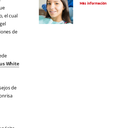
ortodoncia
Más información
que
, el cual
gel
siones de
uede
us White
sejos de
onrisa