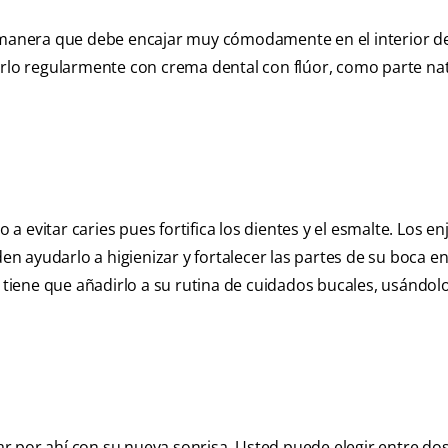
l manera que debe encajar muy cómodamente en el interior de
arlo regularmente con crema dental con flúor, como parte na
a evitar caries pues fortifica los dientes y el esmalte. Los e
 ayudarlo a higienizar y fortalecer las partes de su boca en
o tiene que añadirlo a su rutina de cuidados bucales, usándol
r por ahí con su nueva sonrisa. Usted puede elegir entre do