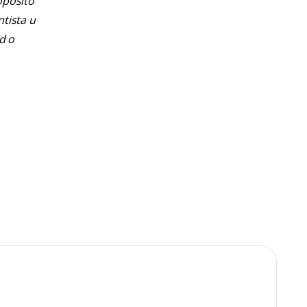
opósito
ntista u
d o