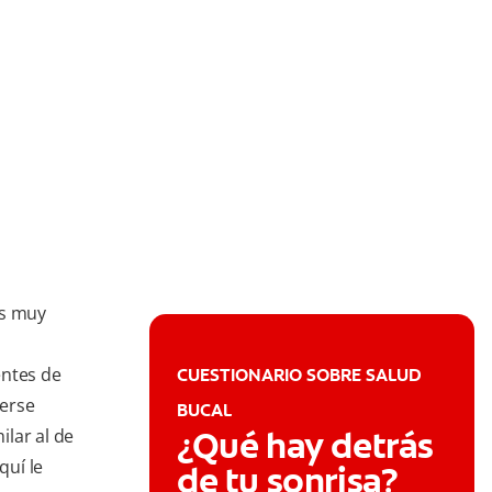
es muy
entes de
CUESTIONARIO SOBRE SALUD
nerse
BUCAL
¿Qué hay detrás
ilar al de
quí le
de tu sonrisa?