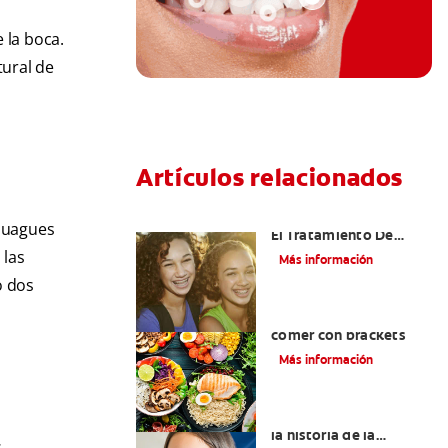
 la boca.
tural de
Artículos relacionados
Alinear Los Dientes Con
njuagues
El Tratamiento De
Ortodoncia
 las
Más información
o dos
Alimentos que puede
comer con brackets
Más información
Datos importantes de
la historia de la
s