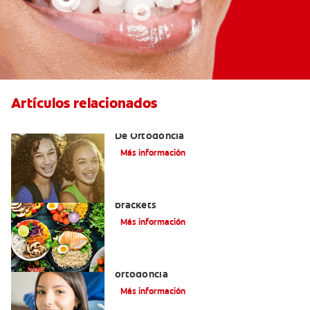
Artículos relacionados
Alinear Los Dientes Con El Tratamiento
De Ortodoncia
Más información
Alimentos que puede comer con
brackets
Más información
Datos importantes de la historia de la
ortodoncia
Más información