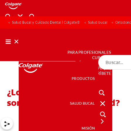
Salud Bucal y Cuidado Dental | Colgate®
Salud bucal
Ortodonc
PARA PROFESIONALES
CUPONES
DÓNDE COMPRAR
PE (ES)
SUSCRÍBETE
PRODUCTOS
PRODUCTOS
¿Los brackets cerámicos
son adecuados para usted?
SALUD BUCAL
SALUD BUCAL
MISIÓN