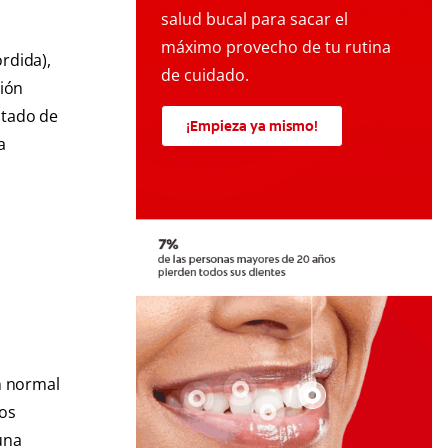
salud bucal para sacar el
máximo provecho de tu rutina
rdida),
de cuidado.
ción
ltado de
¡Empieza ya mismo!
a
n normal
los
una