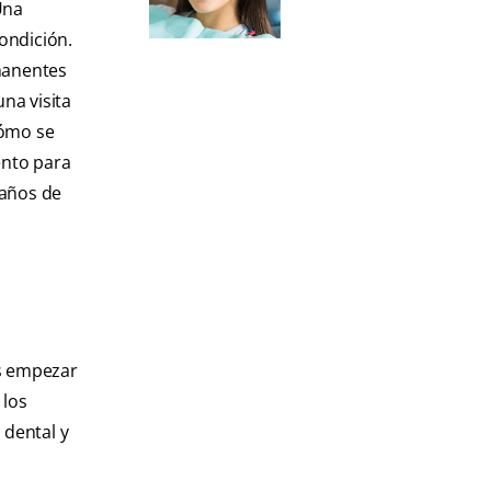
Una
ondición.
rmanentes
na visita
cómo se
ento para
 años de
es empezar
 los
 dental y