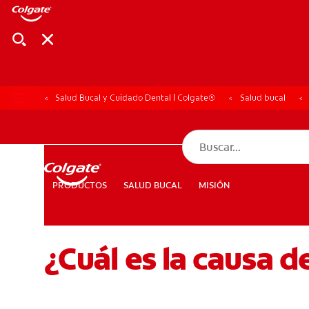
Salud Bucal y Cuidado Dental | Colgate®
Salud bucal
CHEQUEO DE SAL
CHEQUEO DE 
SALUD BUCAL
MISIÓN
PRODUCTOS
PRODUCTOS
SALUD BUCAL
MISIÓN
¿Cuál es la causa d
PARA PROFESIONALES
CUPONES
DÓNDE COMPRAR