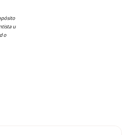
opósito
ntista u
d o