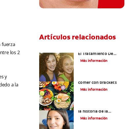
Artículos relacionados
a fuerza
Alinear Los Dientes Con
ntre los 2
El Tratamiento De
Ortodoncia
Más información
es y
Alimentos que puede
comer con brackets
dedo a la
Más información
Datos importantes de
la historia de la
ortodoncia
Más información