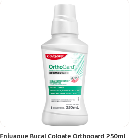
Enjuague Bucal Colgate Orthogard 250ml