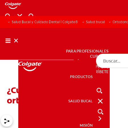
Salud Bucal y Cuidado Dental | Colgate®
Salud bucal
Ortodonc
PARA PROFESIONALES
CUPONES
DÓNDE COMPRAR
PE (ES)
SUSCRÍBETE
PRODUCTOS
PRODUCTOS
¿Cuánto cuesta la cirugía
ortognática?
SALUD BUCAL
SALUD BUCAL
MISIÓN