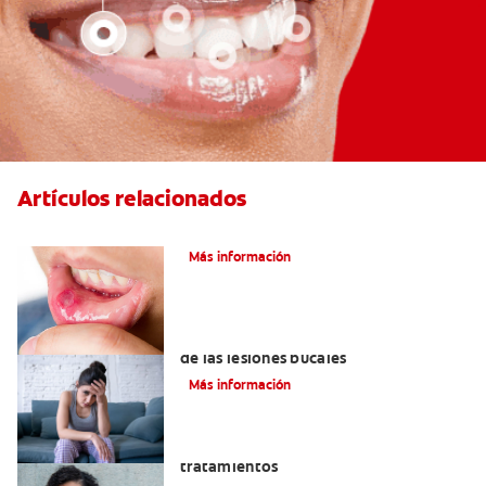
Artículos relacionados
Ocho infecciones bucales comunes
Más información
6 maneras naturales para deshacerse
de las lesiones bucales
Más información
Queilitis angular: Causas, síntomas y
tratamientos