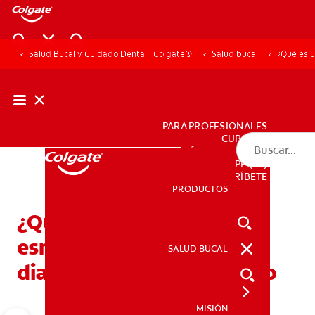
Salud Bucal y Cuidado Dental | Colgate®
Salud bucal
¿Qué es u
PARA PROFESIONALES
CUPONES
DÓNDE COMPRAR
PE (ES)
SUSCRÍBETE
PRODUCTOS
PRODUCTOS
¿Qué es una perla de
esmalte? Causas,
SALUD BUCAL
SALUD BUCAL
diagnóstico y tratamiento
MISIÓN