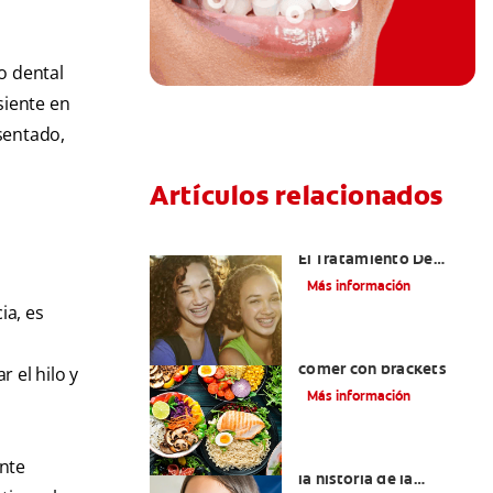
o dental
siente en
sentado,
Artículos relacionados
Alinear Los Dientes Con
El Tratamiento De
Ortodoncia
Más información
ia, es
Alimentos que puede
comer con brackets
 el hilo y
Más información
Datos importantes de
ente
la historia de la