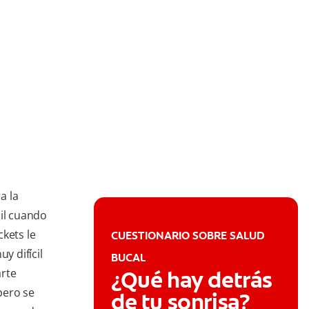
a la
cil cuando
kets le
CUESTIONARIO SOBRE SALUD
y difícil
BUCAL
arte
¿Qué hay detrás
pero se
de tu sonrisa?