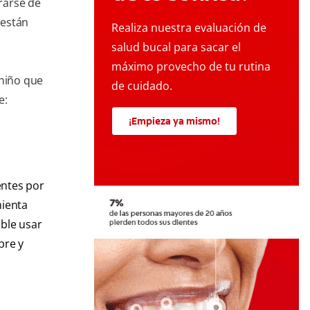
rarse de
 están
Realiza nuestra evaluación de
salud bucal para sacar el
máximo provecho de tu rutina
 niño que
de cuidado.
e:
¡Empieza ya mismo!
ientes por
mienta
able usar
bre y