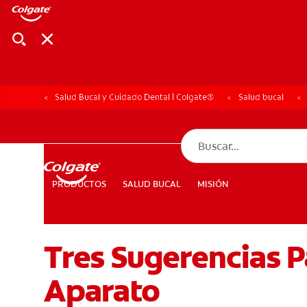
Salud Bucal y Cuidado Dental | Colgate®
Salud bucal
CHEQUEO DE SAL
CHEQUEO DE 
SALUD BUCAL
MISIÓN
PRODUCTOS
PRODUCTOS
SALUD BUCAL
MISIÓN
Tres Sugerencias Pa
PARA PROFESIONALES
CUPONES
DÓNDE COMPRAR
Aparato