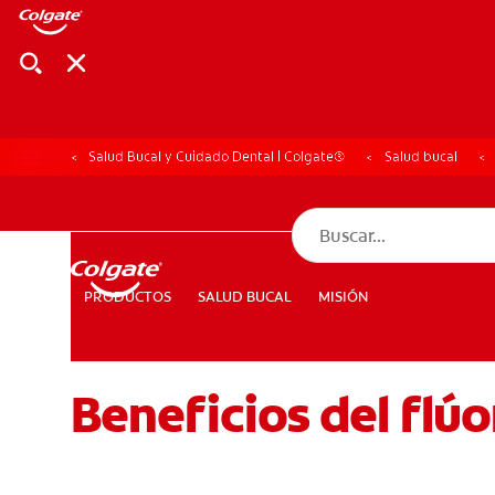
Salud Bucal y Cuidado Dental | Colgate®
Salud bucal
CHEQUEO DE SAL
CHEQUEO DE 
SALUD BUCAL
MISIÓN
PRODUCTOS
PRODUCTOS
SALUD BUCAL
MISIÓN
Beneficios del flúo
PARA PROFESIONALES
CUPONES
DÓNDE COMPRAR