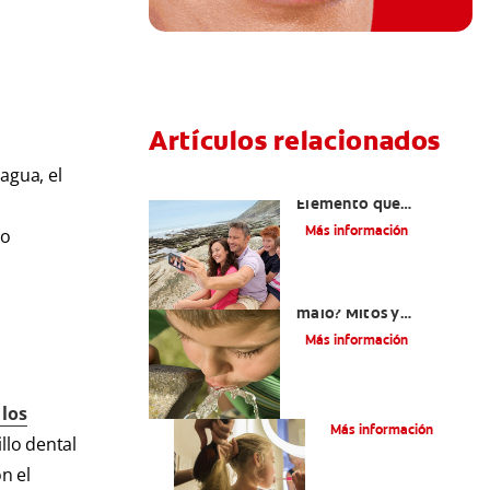
Artículos relacionados
agua, el
Los usos del flúor:
Elemento que
u
fortalece los dientes
Más información
no
¿El flúor dental es
malo? Mitos y
realidades sobre este
Más información
mineral
¿Qué Es El Flúor?
 los
Más información
llo dental
n el