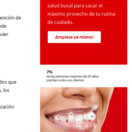
salud bucal para sacar el
máximo provecho de tu rutina
vención de
de cuidado.
ede
uier
¡Empieza ya mismo!
idos que
, los
ización