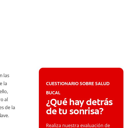
n las
e la
CUESTIONARIO SOBRE SALUD
llo,
BUCAL
¿Qué hay detrás
o al
es de la
de tu sonrisa?
lave.
Realiza nuestra evaluación de