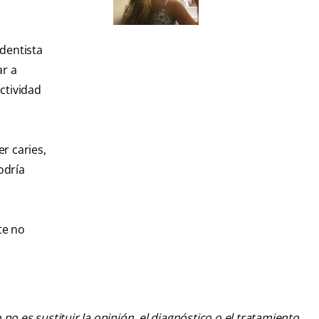
dentista
ar a
ctividad
r caries,
odría
te no
o es sustituir la opinión, el diagnóstico o el tratamiento