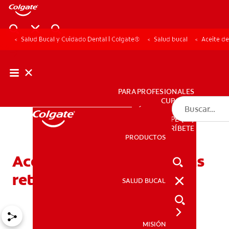
Salud Bucal y Cuidado Dental | Colgate®
Salud bucal
Aceite de
PARA PROFESIONALES
CUPONES
DÓNDE COMPRAR
PE (ES)
SUSCRÍBETE
PRODUCTOS
PRODUCTOS
Aceite de coco para encías
retraídas: ¿Funciona?
SALUD BUCAL
SALUD BUCAL
MISIÓN