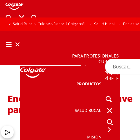
Salud Bucal y Cuidado Dental | Colgate®
Salud bucal
Encías sa
PARA PROFESIONALES
CUPONES
DÓNDE COMPRAR
PE (ES)
SUSCRÍBETE
PRODUCTOS
PRODUCTOS
Encías saludables: Una clave
para la salud en general
SALUD BUCAL
SALUD BUCAL
MISIÓN