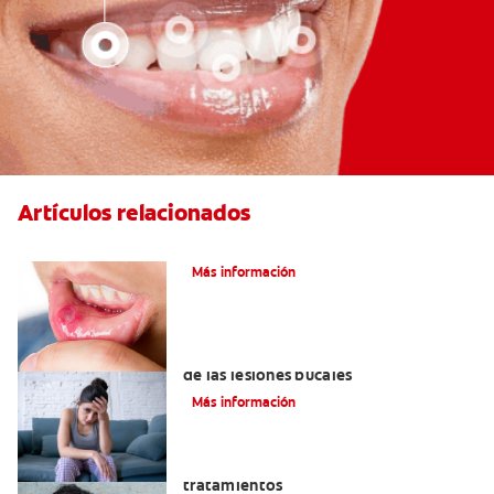
Artículos relacionados
Ocho infecciones bucales comunes
Más información
6 maneras naturales para deshacerse
de las lesiones bucales
Más información
Queilitis angular: Causas, síntomas y
tratamientos