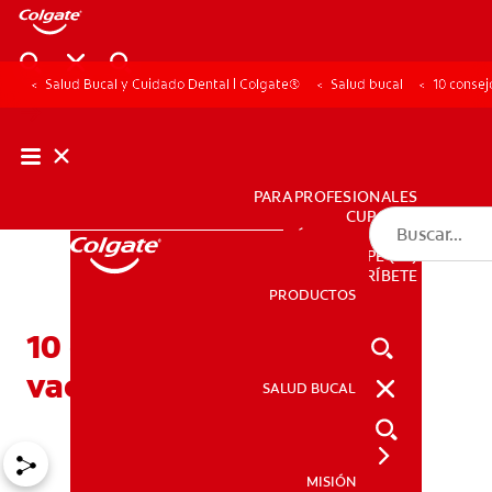
Salud Bucal y Cuidado Dental | Colgate®
Salud bucal
10 consej
PARA PROFESIONALES
CUPONES
DÓNDE COMPRAR
PE (ES)
SUSCRÍBETE
PRODUCTOS
PRODUCTOS
10 consejos para unas
vacaciones increibles
SALUD BUCAL
SALUD BUCAL
MISIÓN