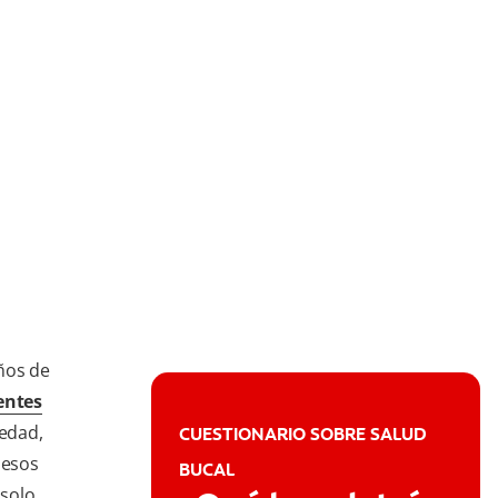
ños de
entes
 edad,
CUESTIONARIO SOBRE SALUD
 esos
BUCAL
 solo