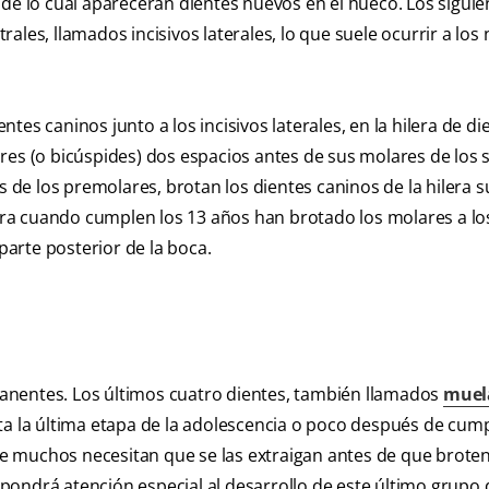
 de lo cual aparecerán dientes nuevos en el hueco. Los siguie
trales, llamados incisivos laterales, lo que suele ocurrir a los
es caninos junto a los incisivos laterales, en la hilera de di
res (o bicúspides) dos espacios antes de sus molares de los s
s de los premolares, brotan los dientes caninos de la hilera s
ra cuando cumplen los 13 años han brotado los molares a lo
 parte posterior de la boca.
anentes. Los últimos cuatro dientes, también llamados
muel
a la última etapa de la adolescencia o poco después de cumpl
e muchos necesitan que se las extraigan antes de que brote
o pondrá atención especial al desarrollo de este último grupo 