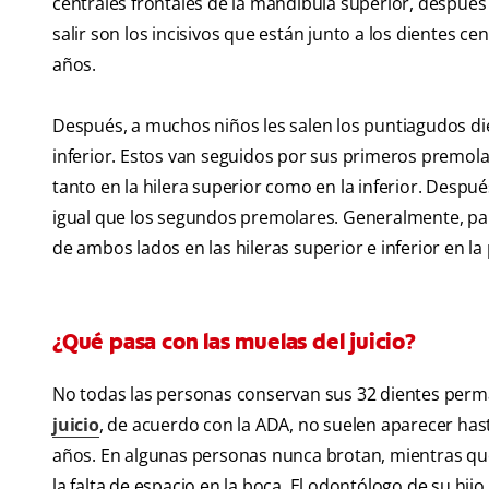
centrales frontales de la mandíbula superior, después
salir son los incisivos que están junto a los dientes cen
años.
Después, a muchos niños les salen los puntiagudos dient
inferior. Estos van seguidos por sus primeros premola
tanto en la hilera superior como en la inferior. Despué
igual que los segundos premolares. Generalmente, pa
de ambos lados en las hileras superior e inferior en la
¿Qué pasa con las muelas del juicio?
No todas las personas conservan sus 32 dientes perm
juicio
, de acuerdo con la ADA, no suelen aparecer hast
años. En algunas personas nunca brotan, mientras qu
la falta de espacio en la boca. El odontólogo de su hij