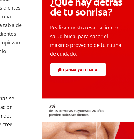
¿Qué hay detrás
os dientes
de tu sonrisa?
r una
 tabla de
Realiza nuestra evaluación de
dientes
salud bucal para sacar el
 empiezan
máximo provecho de tu rutina
 lo
de cuidado.
¡Empieza ya mismo!
ras se
iación
endo.
e cree