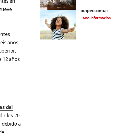
ntes en
¿Qué es una
 nueve
pulpectomía?
Más información
entes
eis años,
uperior,
s 12 años
as del
ir los 20
n debido a
de