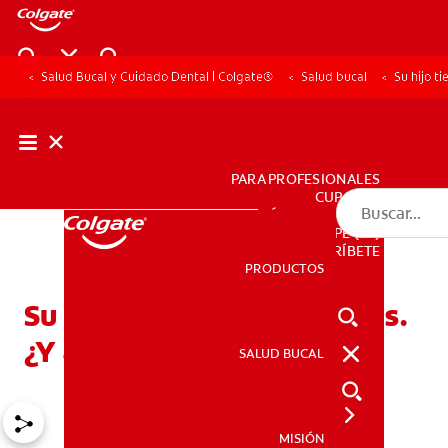
Salud Bucal y Cuidado Dental | Colgate®
Salud bucal
Su hijo t
PARA PROFESIONALES
CUPONES
DÓNDE COMPRAR
PE (ES)
SUSCRÍBETE
PRODUCTOS
PRODUCTOS
Su hijo tiene un mesiodens.
¿Y ahora?
SALUD BUCAL
SALUD BUCAL
MISIÓN