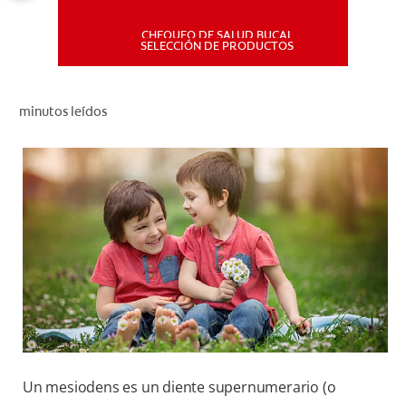
CHEQUEO DE SALUD BUCAL
MISIÓN
SELECCIÓN DE PRODUCTOS
CHEQUEO DE SALUD BUCAL
minutos leídos
SELECCIÓN DE PRODUCTOS
PARA PROFESIONALES
CUPONES
DÓNDE COMPRAR
PE (ES)
SUSCRÍBETE
Un mesiodens es un diente supernumerario (o