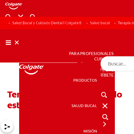
Salud Bucal y Cuidado Dental | Colgate®
Salud bucal
Terapia m
PARA PROFESIONALES
CUPONES
DÓNDE COMPRAR
PE (ES)
SUSCRÍBETE
PRODUCTOS
PRODUCTOS
Terapia miofuncional: Todo
está en la lengua
SALUD BUCAL
SALUD BUCAL
MISIÓN