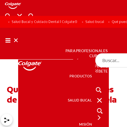
Salud Bucal y Cuidado Dental | Colgate®
Salud bucal
Qué pued
PARA PROFESIONALES
CUPONES
DÓNDE COMPRAR
PE (ES)
SUSCRÍBETE
PRODUCTOS
PRODUCTOS
Qué puedo comer después
de una extracción de muela
SALUD BUCAL
SALUD BUCAL
MISIÓN