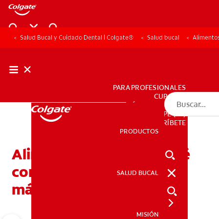
Salud Bucal y Cuidado Dental | Colgate®
Salud bucal
Alimentos
PARA PROFESIONALES
CUPONES
DÓNDE COMPRAR
PE (ES)
SUSCRÍBETE
PRODUCTOS
PRODUCTOS
Alimentos con calcio: Qué
comer para tener dientes
SALUD BUCAL
SALUD BUCAL
más sanos
MISIÓN