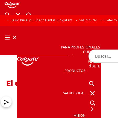
Salud Bucal y Cuidado Dental | Colgate®
Salud bucal
El efecto
PARA PROFESIONALES
CUPONES
DÓNDE COMPRAR
PE (ES)
SUSCRÍBETE
PRODUCTOS
PRODUCTOS
El efecto férula: ¿Qué es?
SALUD BUCAL
SALUD BUCAL
MISIÓN