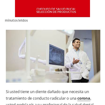
CHEQUEO DE SALUD BUCAL
MISIÓN
SELECCIÓN DE PRODUCTOS
minutos leídos
CHEQUEO DE SALUD BUCAL
SELECCIÓN DE PRODUCTOS
PARA PROFESIONALES
CUPONES
DÓNDE COMPRAR
PE (ES)
Si usted tiene un diente dañado que necesita un
SUSCRÍBETE
tratamiento de conducto radicular o una
corona
,
usted podría oír a su profesional de la salud dental